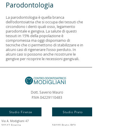
Parodontologia
La parodontologia è quella branca
dell'odontoiatria che si occupa dei tessuti che
circondono i denti quali osso, legamento
parodontale e gengiva. La salute di questi
tessuti in 15% della popolazione è
compromessa ma oggi disponiamo di
tecniche che ci permettono di stabilizzare e in
alcuni casi di rigenerare l'osso perduto. In
alcuni casi si possono anche ricostruire le
gengive per ricoprire le recessioni gengivali.
Dott. Saverio Mauro
P.IVA
04229110483
Studio Firenze
Studio Prato
Via A. Modigliani 47
50142 Firenze
59100 Prato (PO)