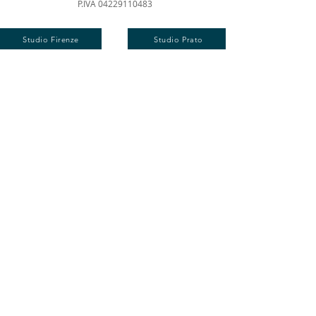
P.IVA
04229110483
Studio Firenze
Studio Prato
Via A. Modigliani 47
50142 Firenze
59100 Prato (PO)
tel.
055-7879524
tel.
3772314603
Studio Lasta a Signa (FI)
Via Livornese 327
50055 Lastra a Signa (FI)
tel.
055-8721184
Privacy Policy | Cookie Policy