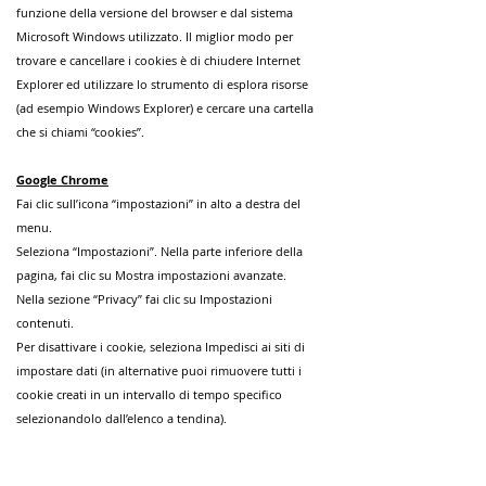
funzione della versione del browser e dal sistema
Microsoft Windows utilizzato. Il miglior modo per
trovare e cancellare i cookies è di chiudere Internet
Explorer ed utilizzare lo strumento di esplora risorse
(ad esempio Windows Explorer) e cercare una cartella
che si chiami “cookies”.
Google Chrome
Fai clic sull’icona “impostazioni” in alto a destra del
menu.
Seleziona “Impostazioni”. Nella parte inferiore della
pagina, fai clic su Mostra impostazioni avanzate.
Nella sezione “Privacy” fai clic su Impostazioni
contenuti.
Per disattivare i cookie, seleziona Impedisci ai siti di
impostare dati (in alternative puoi rimuovere tutti i
cookie creati in un intervallo di tempo specifico
selezionandolo dall’elenco a tendina).
Seleziona “Cancella dati di navigazione” per cancellare
tutte le tracce dei siti che hai visitato.